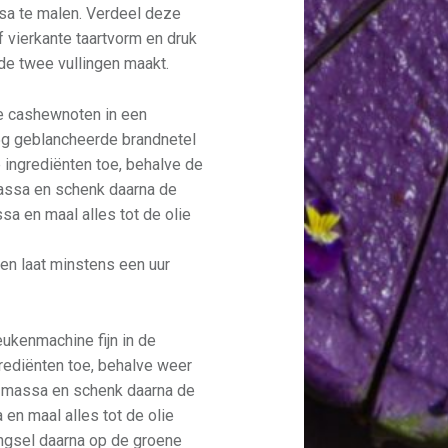
sa te malen. Verdeel deze
vierkante taartvorm en druk
e de twee vullingen maakt.
de cashewnoten in een
5g geblancheerde brandnetel
ingrediënten toe, behalve de
massa en schenk daarna de
a en maal alles tot de olie
n laat minstens een uur
ukenmachine fijn in de
ediënten toe, behalve weer
e massa en schenk daarna de
en maal alles tot de olie
ngsel daarna op de groene