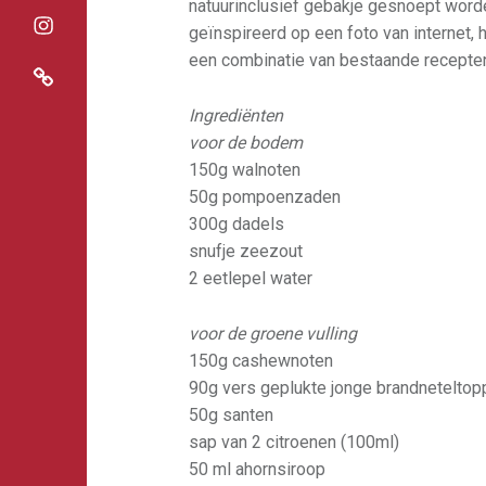
natuurinclusief gebakje gesnoept worden
geïnspireerd op een foto van internet, h
actuele pluk
een combinatie van bestaande recepten
Ingrediënten
voor de bodem
150g walnoten
50g pompoenzaden
300g dadels
snufje zeezout
2 eetlepel water
voor de groene
vulling
150g cashewnoten
90g vers geplukte jonge brandneteltop
50g santen
sap van 2 citroenen (100ml)
50 ml ahornsiroop