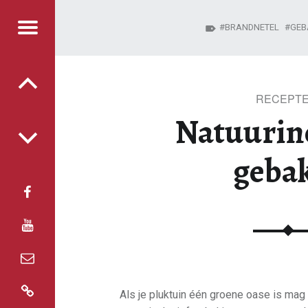
Menu
BRANDNETEL
GEB
Berichtnavigatie
bakje - Sprankenhof
RANKENHOF
RECEPT
Natuurin
geba
facebook
youtube
email
Blog
Als je pluktuin één groene oase is mag e
Instagram