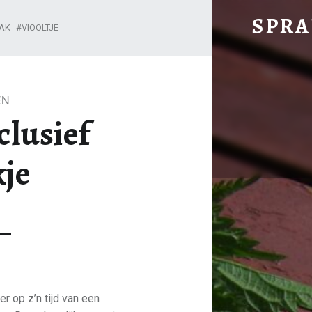
Natuurinclusief gebakje 
SPR
AK
VIOOLTJE
Biodynamische tuin, winkel en keuken
EN
clusief
kje
r op z’n tijd van een