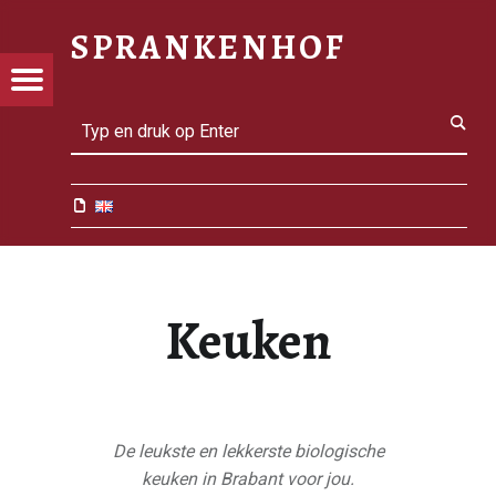
Keuken - Sprankenhof
SPRANKENHOF
kenhof
NKENHOF
Menu
Biodynamische tuin, winkel en keuken
Search
ebook
tube
il
g
Keuken
tagram
k
De leukste en lekkerste biologische
keuken in Brabant voor jou.