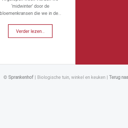
‘midwinter’ door de
bloemenkransen die we in de…
“Vier de natuur”
Verder lezen
…
©
Sprankenhof
|
Biologische tuin, winkel en keuken
|
Terug na